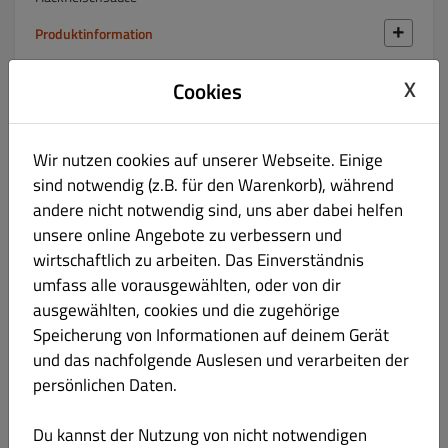
Produktinformation
X
Cookies
104 Spiedino di Maiale
€ 19.30
gegrilltes Schweinefilet am Spieß
Wir nutzen cookies auf unserer Webseite. Einige
mit gegrilltem Gemüse und Kräuterbutter
sind notwendig (z.B. für den Warenkorb), während
andere nicht notwendig sind, uns aber dabei helfen
unsere online Angebote zu verbessern und
wirtschaftlich zu arbeiten. Das Einverständnis
604 Schweinefilet Medaillons
€ 21.00
umfass alle vorausgewählten, oder von dir
ausgewählten, cookies und die zugehörige
in Pfeffersenfsauce
Speicherung von Informationen auf deinem Gerät
und das nachfolgende Auslesen und verarbeiten der
persönlichen Daten.
605 Schweinefilet Medaillons
€ 21.50
Du kannst der Nutzung von nicht notwendigen