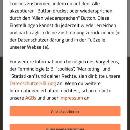
Cookies zustimmen, indem du auf den "Alle
akzeptieren" Button drückst oder wiedersprichen
in Waldpilzsauce
durch den "Allen wiedersprechen" Button. Diese
Einstellungen kannst du jederzeit wieder erreichen
und nachträglich deine Zustimmung zurück ziehen (in
der Datenschutzerklärung und in der Fußzeile
unserer Webseite).
Für weitere Informationen bezülgich des Vorgehens,
der Terminologie (z.B. "cookies", "Marketing" und
Cookie-Einstellungen ändern
"Statistiken") und deiner Rechte, sieh dir bitte unsere
Kontaktiere uns
Datenschutzerklärung
an. Wenn du weitere
Datenschutzerklärung
Informationen erhalten möchtest, schau dir bitte
Allgemeine Geschäftsbedingungen
unsere
AGBs
und unser
Impressum
an.
Impressum
ZAHLUNGSARTEN BEI ABHOLUNG
Alle akzeptieren
Allen wiedersprechen