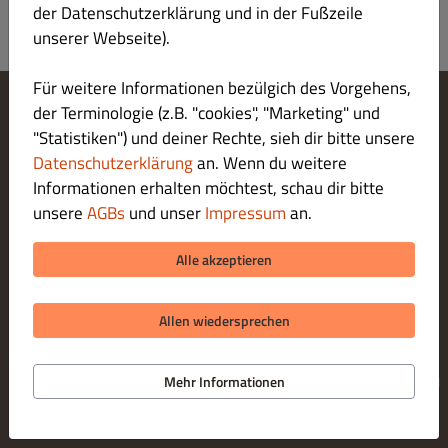
der Datenschutzerklärung und in der Fußzeile
unserer Webseite).
Für weitere Informationen bezülgich des Vorgehens,
der Terminologie (z.B. "cookies", "Marketing" und
Cookie-Einstellungen ändern
"Statistiken") und deiner Rechte, sieh dir bitte unsere
Kontaktiere uns
Datenschutzerklärung
an. Wenn du weitere
Datenschutzerklärung
Informationen erhalten möchtest, schau dir bitte
Allgemeine Geschäftsbedingungen
unsere
AGBs
und unser
Impressum
an.
Impressum
ZAHLUNGSARTEN BEI ABHOLUNG
Alle akzeptieren
Allen wiedersprechen
© 2026 Ristorante Pizzeria da Vito
Online Bestellsystem für Gastronomie bereitgestellt von
Mehr Informationen
DISH