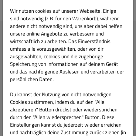
Ristorante Pizzeria da Vito
Wir nutzen cookies auf unserer Webseite. Einige
sind notwendig (z.B. für den Warenkorb), während
andere nicht notwendig sind, uns aber dabei helfen
Ihre Bestellung
unsere online Angebote zu verbessern und
wirtschaftlich zu arbeiten. Das Einverständnis
umfass alle vorausgewählten, oder von dir
ausgewählten, cookies und die zugehörige
Speicherung von Informationen auf deinem Gerät
und das nachfolgende Auslesen und verarbeiten der
Lege Gerichte und Getränke in deinen Warenkorb.
persönlichen Daten.
Du kannst der Nutzung von nicht notwendigen
Weiter zur Kasse
Cookies zustimmen, indem du auf den "Alle
akzeptieren" Button drückst oder wiedersprichen
Ihre IP-Adresse (216.73.217.130) wurde zur Betrugsprävention
durch den "Allen wiedersprechen" Button. Diese
gespeichert.
Einstellungen kannst du jederzeit wieder erreichen
und nachträglich deine Zustimmung zurück ziehen (in