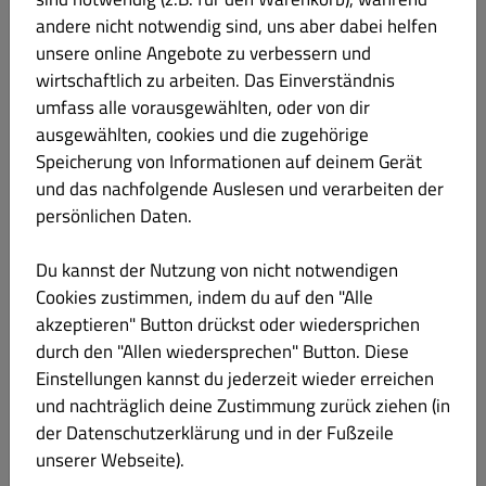
andere nicht notwendig sind, uns aber dabei helfen
038 Gefüllte Tortiglioni
unsere online Angebote zu verbessern und
€ 18.90
wirtschaftlich zu arbeiten. Das Einverständnis
umfass alle vorausgewählten, oder von dir
mit Ricotta und Spinat in einer
Lachs Pommery-Dillsauce
ausgewählten, cookies und die zugehörige
Speicherung von Informationen auf deinem Gerät
Produktinformation
und das nachfolgende Auslesen und verarbeiten der
persönlichen Daten.
041 Gnocchi gefüllt mit Mozzarella
€ 16.40
Du kannst der Nutzung von nicht notwendigen
Cookies zustimmen, indem du auf den "Alle
in Tomatencreme, Rucola
akzeptieren" Button drückst oder wiedersprichen
und gehobeltem Parmesan
durch den "Allen wiedersprechen" Button. Diese
Produktinformation
Einstellungen kannst du jederzeit wieder erreichen
und nachträglich deine Zustimmung zurück ziehen (in
der Datenschutzerklärung und in der Fußzeile
unserer Webseite).