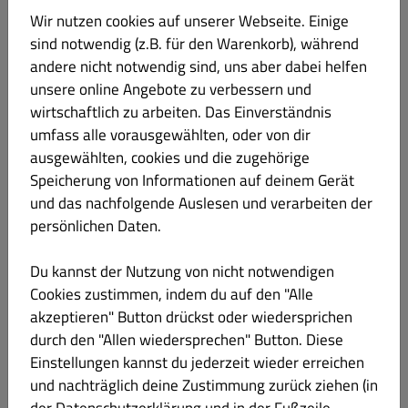
Wir nutzen cookies auf unserer Webseite. Einige
sind notwendig (z.B. für den Warenkorb), während
096 Franco
€ 15.90
andere nicht notwendig sind, uns aber dabei helfen
unsere online Angebote zu verbessern und
mit Tomaten, Mozzarella, Rucola,
wirtschaftlich zu arbeiten. Das Einverständnis
gehobelten Parmesan, Cherrytomaten und
umfass alle vorausgewählten, oder von dir
Parmaschinken
ausgewählten, cookies und die zugehörige
Produktinformation
Speicherung von Informationen auf deinem Gerät
und das nachfolgende Auslesen und verarbeiten der
persönlichen Daten.
097 Bufala
€ 17.20
Du kannst der Nutzung von nicht notwendigen
mit Tomaten, Büffelmozzarella, gehobelten
Cookies zustimmen, indem du auf den "Alle
Parmesan, Schinken, Cherrytomaten,
akzeptieren" Button drückst oder wiedersprichen
Pinienkerne und Basilikum
durch den "Allen wiedersprechen" Button. Diese
Einstellungen kannst du jederzeit wieder erreichen
und nachträglich deine Zustimmung zurück ziehen (in