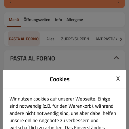
Menü
Öffnungszeiten
Info
Allergene
PASTA AL FORNO
Alles
ZUPPE/SUPPEN
ANTIPASTI/ VORSP
PASTA AL FORNO
064 Pennette al forno
€ 12.50
X
Cookies
mit Rindfleischsauce, überbacken
Wir nutzen cookies auf unserer Webseite. Einige
sind notwendig (z.B. für den Warenkorb), während
andere nicht notwendig sind, uns aber dabei helfen
066 Combinazione Speciale
unsere online Angebote zu verbessern und
€ 14.30
wirtschaftlich zu arbeiten. Das Einverständnis