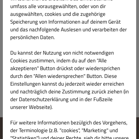
umfass alle vorausgewählten, oder von dir
mit drei verschiedenen Teigwaren und
Rindfleischsauce, überbacken
ausgewählten, cookies und die zugehörige
Speicherung von Informationen auf deinem Gerät
und das nachfolgende Auslesen und verarbeiten der
persönlichen Daten.
067 Pennette della Casa
€ 14.50
Du kannst der Nutzung von nicht notwendigen
Cookies zustimmen, indem du auf den "Alle
mit Erbsen, Champignons und
akzeptieren" Button drückst oder wiedersprichen
Schinken, überbacken
durch den "Allen wiedersprechen" Button. Diese
Produktinformation
Einstellungen kannst du jederzeit wieder erreichen
und nachträglich deine Zustimmung zurück ziehen (in
der Datenschutzerklärung und in der Fußzeile
unserer Webseite).
Für weitere Informationen bezülgich des Vorgehens,
der Terminologie (z.B. "cookies", "Marketing" und
Cookie-Einstellungen ändern
"Statistiken") und deiner Rechte, sieh dir bitte unsere