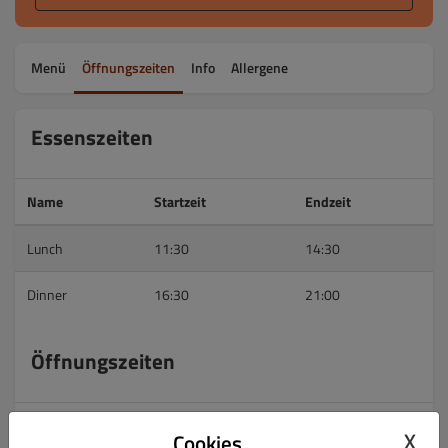
Menü
Öffnungszeiten
Info
Allergene
Essenszeiten
Name
Startzeit
Endzeit
Lunch
11:30
14:30
Dinner
16:30
21:00
Öffnungszeiten
Öffnungszeiten
Lieferung
Abholung
X
Cookies