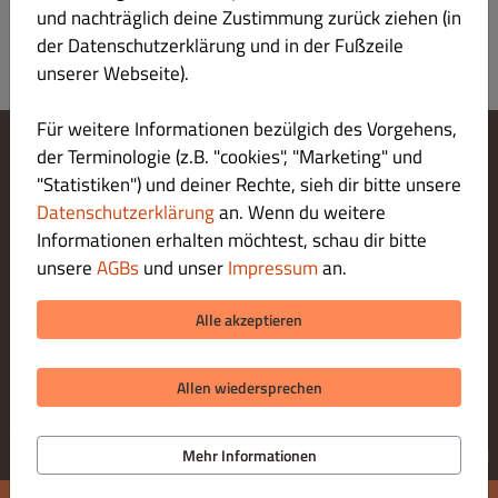
und nachträglich deine Zustimmung zurück ziehen (in
der Datenschutzerklärung und in der Fußzeile
unserer Webseite).
Für weitere Informationen bezülgich des Vorgehens,
der Terminologie (z.B. "cookies", "Marketing" und
Cookie-Einstellungen ändern
"Statistiken") und deiner Rechte, sieh dir bitte unsere
Kontaktiere uns
Datenschutzerklärung
an. Wenn du weitere
Datenschutzerklärung
Informationen erhalten möchtest, schau dir bitte
Allgemeine Geschäftsbedingungen
unsere
AGBs
und unser
Impressum
an.
Impressum
ZAHLUNGSARTEN BEI ABHOLUNG
Alle akzeptieren
Allen wiedersprechen
© 2026 Ristorante Pizzeria da Vito
Online Bestellsystem für Gastronomie bereitgestellt von
Mehr Informationen
DISH