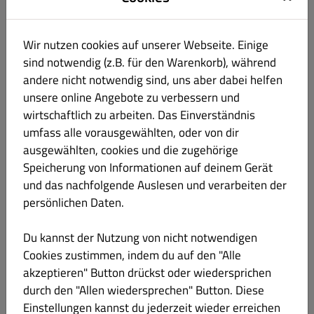
Montag
GESCHLOSSEN
GESCHLOSSEN
GESCHLOSSEN
Wir nutzen cookies auf unserer Webseite. Einige
Dienstag
(11:30 - 14:00)
GESCHLOSSEN
(11:30 - 14:00)
sind notwendig (z.B. für den Warenkorb), während
(17:00 - 22:00)
(17:30 - 21:00)
andere nicht notwendig sind, uns aber dabei helfen
unsere online Angebote zu verbessern und
Mittwoch
(11:30 - 14:00)
GESCHLOSSEN
(11:30 - 14:00)
(17:00 - 22:00)
(17:30 - 21:00)
wirtschaftlich zu arbeiten. Das Einverständnis
umfass alle vorausgewählten, oder von dir
Donnerstag
(11:30 - 14:00)
GESCHLOSSEN
(11:30 - 14:00)
ausgewählten, cookies und die zugehörige
(17:00 - 22:00)
(17:30 - 21:00)
Speicherung von Informationen auf deinem Gerät
und das nachfolgende Auslesen und verarbeiten der
Freitag
(11:30 - 14:00)
GESCHLOSSEN
(11:30 - 14:00)
persönlichen Daten.
(17:00 - 22:00)
(17:30 - 21:00)
Du kannst der Nutzung von nicht notwendigen
Samstag
(11:30 - 14:00)
GESCHLOSSEN
(11:30 - 14:00)
(17:00 - 22:00)
(17:30 - 21:00)
Cookies zustimmen, indem du auf den "Alle
akzeptieren" Button drückst oder wiedersprichen
Sonntag
(11:30 - 14:00)
GESCHLOSSEN
(11:30 - 14:00)
durch den "Allen wiedersprechen" Button. Diese
(17:00 - 21:00)
(17:30 - 21:00)
Einstellungen kannst du jederzeit wieder erreichen