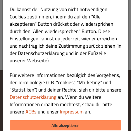
Du kannst der Nutzung von nicht notwendigen
Menü
Öffnungszeiten
Info
Allergene
Cookies zustimmen, indem du auf den "Alle
akzeptieren" Button drückst oder wiedersprichen
durch den "Allen wiedersprechen" Button. Diese
Allergene & Zusatzstoffe
Einstellungen kannst du jederzeit wieder erreichen
und nachträglich deine Zustimmung zurück ziehen (in
der Datenschutzerklärung und in der Fußzeile
unserer Webseite).
Für weitere Informationen bezülgich des Vorgehens,
der Terminologie (z.B. "cookies", "Marketing" und
Cookie-Einstellungen ändern
"Statistiken") und deiner Rechte, sieh dir bitte unsere
Kontaktiere uns
Datenschutzerklärung
an. Wenn du weitere
Datenschutzerklärung
Informationen erhalten möchtest, schau dir bitte
Allgemeine Geschäftsbedingungen
unsere
AGBs
und unser
Impressum
an.
Impressum
ZAHLUNGSARTEN BEI ABHOLUNG
Alle akzeptieren