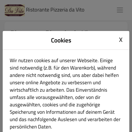
Ristorante Pizzeria da Vito
Ristorante Pizzeria da Vito
X
Cookies
Schillerplatz 11, Ludwigshafen am Rhein 67071, Rheinland-
Pfalz, Germany
Restaurant geöffnet für
Wir nutzen cookies auf unserer Webseite. Einige
Gäste:
11:30 - 14:00 / 17:00 - 22:00
sind notwendig (z.B. für den Warenkorb), während
Online Bestellungen (Pick up):
andere nicht notwendig sind, uns aber dabei helfen
11:30 - 14:00 / 17:30 - 21:00
unsere online Angebote zu verbessern und
wirtschaftlich zu arbeiten. Das Einverständnis
umfass alle vorausgewählten, oder von dir
Sie können Ihre Bestellung in unserem Restaurant
ausgewählten, cookies und die zugehörige
abholen!
Speicherung von Informationen auf deinem Gerät
und das nachfolgende Auslesen und verarbeiten der
Abholzeit wählen
persönlichen Daten.